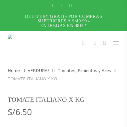
Skip
to
facebook
instagram
whatsapp
main
DELIVERY GRATIS POR COMPRAS
Close
SUPERIORES A S/49.90 -
content
Menu
ENTREGAS EN 48H *
Menu
search
account
Home
VERDURAS
Tomates, Pimientos y Ajíes
TOMATE ITALIANO X KG
TOMATE ITALIANO X KG
S/
6.50