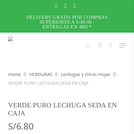
Skip
to
facebook
instagram
whatsapp
main
DELIVERY GRATIS POR COMPRAS
Close
SUPERIORES A S/49.90 -
content
Menu
ENTREGAS EN 48H *
Menu
search
account
Home
VERDURAS
Lechugas y Otras Hojas
VERDE PURO LECHUGA SEDA EN CAJA
VERDE PURO LECHUGA SEDA EN
CAJA
S/
6.80